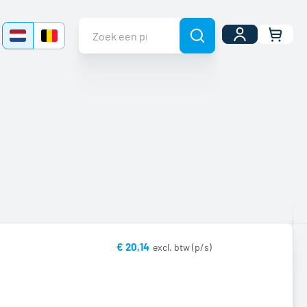
Uw wi
€ 20,14