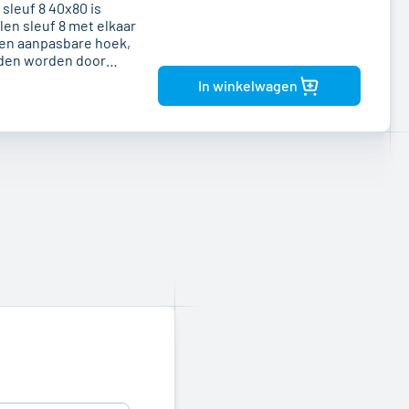
sleuf 8 40x80 is
en sleuf 8 met elkaar
Bekijk
product
een aanpasbare hoek,
nden worden door
clusief
In winkelwagen
18 verzonken kop
sbouten, twee ringen