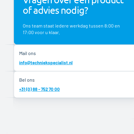
of advies nodig?
Ons team staat iedere werkdag tussen 8:00 en
17:00 voor u klaar.
Mail ons
info@techniekspecialist.nl
Bel ons
+31 (0) 88 - 752 70 00