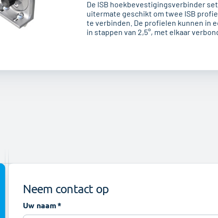
De ISB hoekbevestigingsverbinder set 
uitermate geschikt om twee ISB profiel
te verbinden. De profielen kunnen in 
in stappen van 2,5°, met elkaar verbo
middel van de draaiknop. Deze set is in
hoekbevestigingsverbinder, twee M8x
inbusbouten, twee M8x18 bolkop inbu
en vier M8 t-sleuf moeren.
Neem contact op
Uw naam