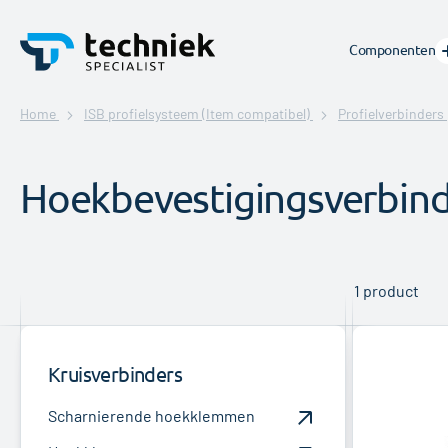
Componenten
Home
ISB profielsysteem (Item compatibel)
Profielverbinders
Hoekbevestigingsverbind
1
product
Kruisverbinders
Scharnierende hoekklemmen