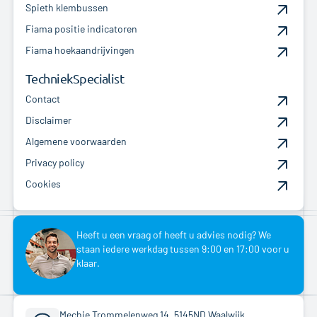
Spieth klembussen
Fiama positie indicatoren
Fiama hoekaandrijvingen
TechniekSpecialist
Contact
Disclaimer
Algemene voorwaarden
Privacy policy
Cookies
Heeft u een vraag of heeft u advies nodig? We
staan iedere werkdag tussen 9:00 en 17:00 voor u
klaar.
Mechie Trommelenweg 14, 5145ND Waalwijk