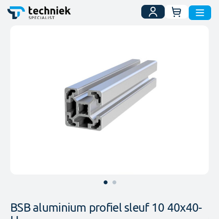
Uw winkelwa
Ga
naar
het
einde
van
de
afbeeldingen-
gallerij
Ga
naar
BSB aluminium profiel sleuf 10 40x40-
het