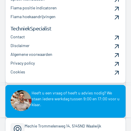
Fiama positie indicatoren
Fiama hoekaandrijvingen
TechniekSpecialist
Contact
Disclaimer
Algemene voorwaarden
Privacy policy
Cookies
Heeft u een vraag of heeft u advies nodig? We
staan iedere werkdag tussen 9:00 en 17:00 voor u
klaar.
Mechie Trommelenweg 14, 5145ND Waalwijk