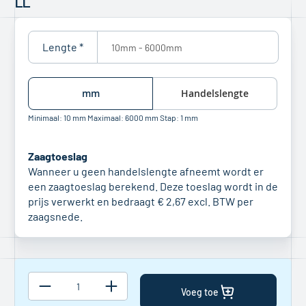
LL
begin
van
de
afbeeldingen-
Lengte *
gallerij
mm
Handelslengte
Minimaal:
10
mm
Maximaal:
6000
mm
Stap:
1
mm
Zaagtoeslag
Wanneer u geen handelslengte afneemt wordt er
een zaagtoeslag berekend. Deze toeslag wordt in de
prijs verwerkt en bedraagt
€ 2,67
excl. BTW per
zaagsnede.
Voeg toe