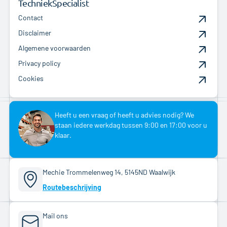
TechniekSpecialist
Contact
Disclaimer
Algemene voorwaarden
Privacy policy
Cookies
Heeft u een vraag of heeft u advies nodig? We
staan iedere werkdag tussen 9:00 en 17:00 voor u
klaar.
Mechie Trommelenweg 14, 5145ND Waalwijk
Routebeschrijving
Mail ons