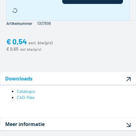
handelslengte
afneemt
wordt er een
Artikelnummer
1007898
zaagtoeslag
berekend.
Deze toeslag
€ 0,54
wordt in de
€ 0,65
prijs verwerkt
en bedraagt
[PRICE]
excl.
BTW per
zaagsnede.
Downloads
Catalogus
CAD-files
Meer informatie