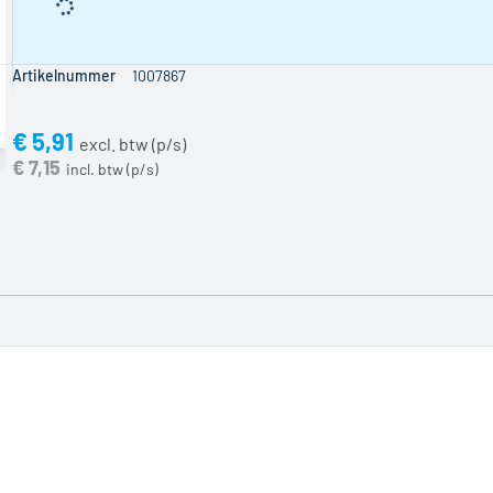
wordt er een
zaagtoeslag
berekend.
Deze toeslag
Artikelnummer
1007867
wordt in de
prijs verwerkt
€ 5,91
en bedraagt
€ 7,15
[PRICE]
excl.
BTW per
zaagsnede.