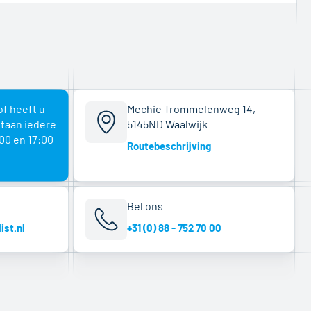
of heeft u
Mechie Trommelenweg 14,
staan iedere
5145ND Waalwijk
00 en 17:00
Routebeschrijving
Bel ons
ist.nl
+31 (0) 88 - 752 70 00