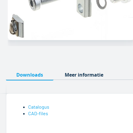
Ga
naar
het
begin
Downloads
Meer informatie
van
de
afbeeldingen-
gallerij
Catalogus
CAD-files