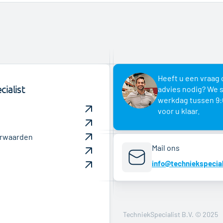
Heeft u een vraag 
ialist
advies nodig? We 
werkdag tussen 9:
voor u klaar.
rwaarden
Mail ons
info@techniekspecial
TechniekSpecialist B.V. © 2025