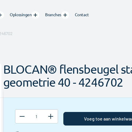
Oplossingen
Branches
Contact
4246702
BLOCAN® flensbeugel sta
geometrie 40 - 4246702
Zaagtoeslag
Wanneer u
geen
Voeg toe aan winkelw
handelslengte
afneemt