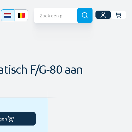
Uw wi
tisch F/G-80 aan
agen