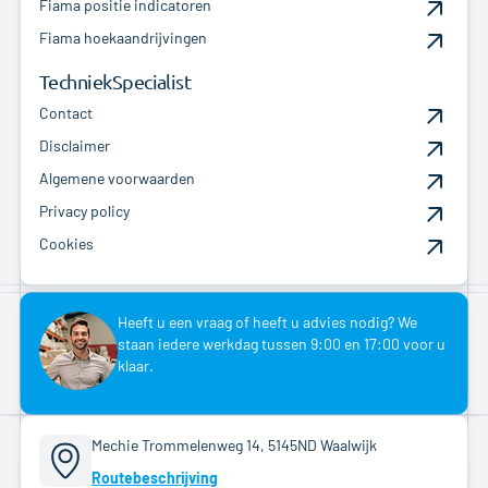
Fiama positie indicatoren
Fiama hoekaandrijvingen
TechniekSpecialist
Contact
Disclaimer
Algemene voorwaarden
Privacy policy
Cookies
Heeft u een vraag of heeft u advies nodig? We
staan iedere werkdag tussen 9:00 en 17:00 voor u
klaar.
Mechie Trommelenweg 14, 5145ND Waalwijk
Routebeschrijving