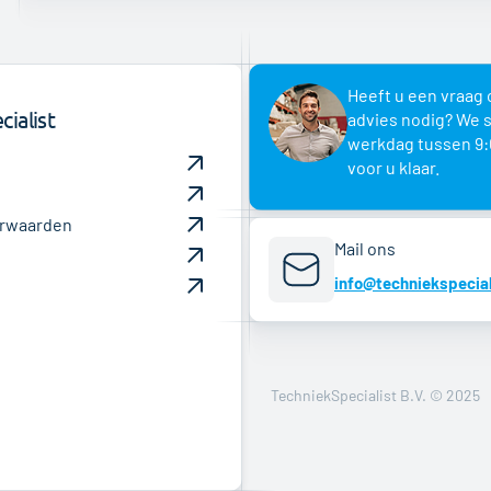
Heeft u een vraag 
ialist
advies nodig? We 
werkdag tussen 9:
voor u klaar.
rwaarden
Mail ons
info@techniekspecial
TechniekSpecialist B.V. © 2025