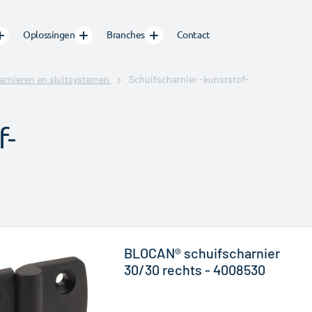
Oplossingen
Branches
Contact
arnieren en sluitsystemen
Schuifscharnier -kunststof-
f-
BLOCAN® schuifscharnier
30/30 rechts - 4008530