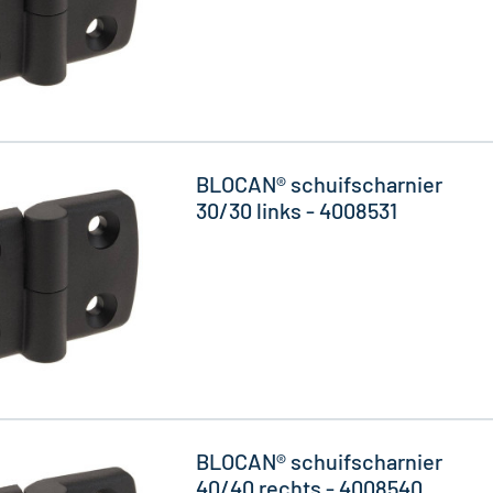
BLOCAN® schuifscharnier
30/30 links - 4008531
BLOCAN® schuifscharnier
40/40 rechts - 4008540