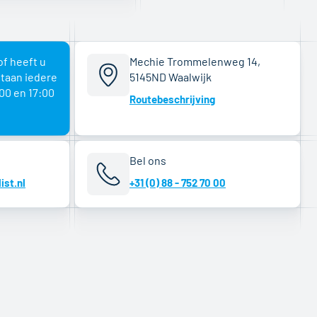
of heeft u
Mechie Trommelenweg 14,
staan iedere
5145ND Waalwijk
00 en 17:00
Routebeschrijving
Bel ons
ist.nl
+31 (0) 88 - 752 70 00