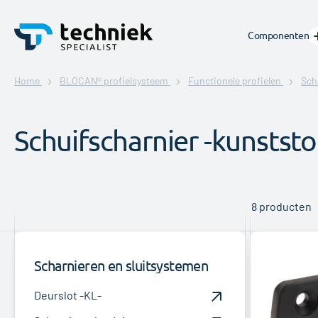
Componenten
Home
BLOCAN® profielsysteem
Functionele profielen
Sch
Schuifscharnier -kunststo
8
producten
Scharnieren en sluitsystemen
Deurslot -KL-