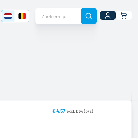
Uw wi
€ 4,57