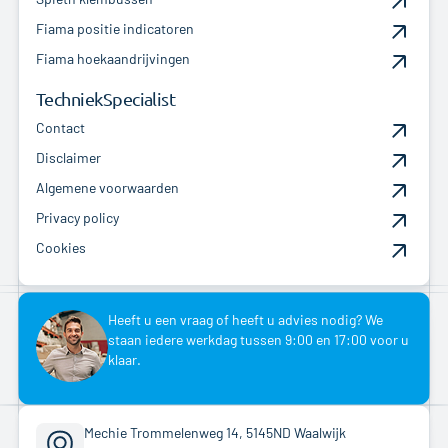
Fiama positie indicatoren
Fiama hoekaandrijvingen
TechniekSpecialist
Contact
Disclaimer
Algemene voorwaarden
Privacy policy
Cookies
Heeft u een vraag of heeft u advies nodig? We
staan iedere werkdag tussen 9:00 en 17:00 voor u
klaar.
Mechie Trommelenweg 14, 5145ND Waalwijk