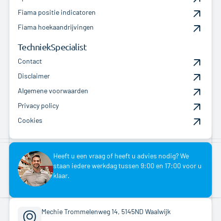
Fiama positie indicatoren
Fiama hoekaandrijvingen
TechniekSpecialist
Contact
Disclaimer
Algemene voorwaarden
Privacy policy
Cookies
Heeft u een vraag of heeft u advies nodig? We
staan iedere werkdag tussen 9:00 en 17:00 voor u
klaar.
Mechie Trommelenweg 14, 5145ND Waalwijk