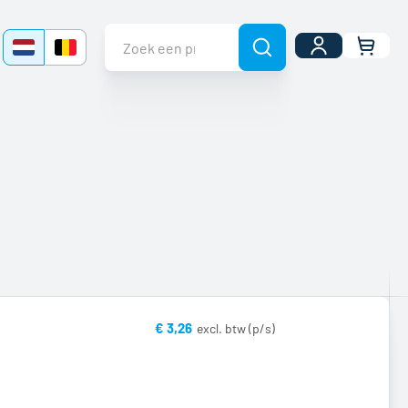
Uw wi
€ 3,26