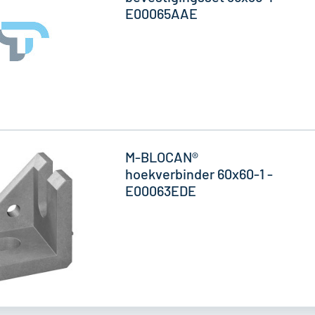
E00065AAE
M-BLOCAN®
hoekverbinder 60x60-1 -
E00063EDE