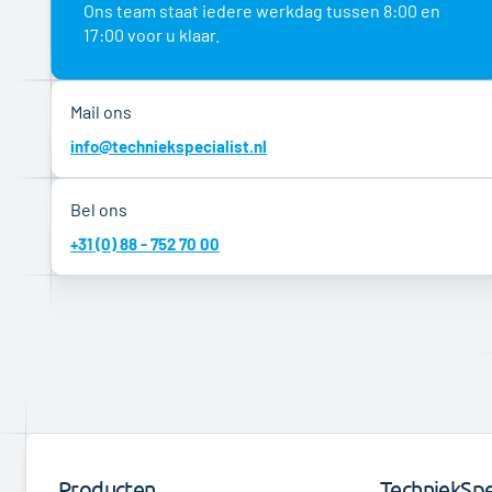
Ons team staat iedere werkdag tussen 8:00 en
17:00 voor u klaar.
Mail ons
info@techniekspecialist.nl
Bel ons
+31 (0) 88 - 752 70 00
Producten
TechniekSpec