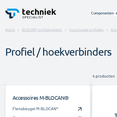
Componenten
Home
BLOCAN® profielsysteem
Functionele profielen
Acc
Profiel / hoekverbinders
4
producten
Accessoires M-BLOCAN®
Flensbeugel M-BLOCAN®