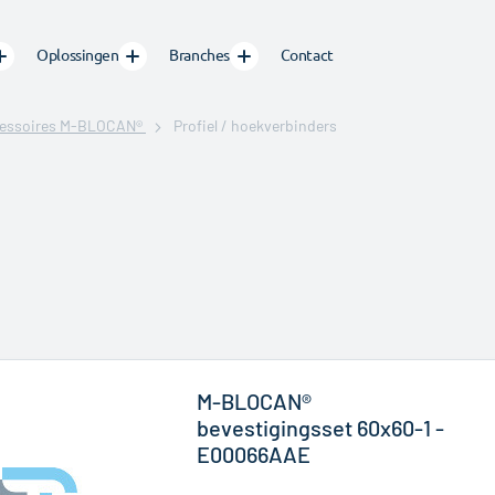
Oplossingen
Branches
Contact
essoires M-BLOCAN®
Profiel / hoekverbinders
M-BLOCAN®
bevestigingsset 60x60-1 -
E00066AAE