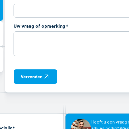
Uw vraag of opmerking
Verzenden
Heeft u een vraag 
ialist
advies nodig? We 