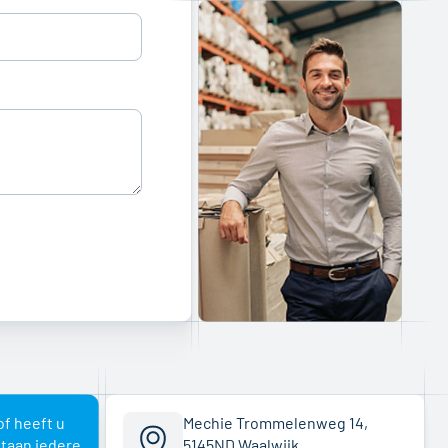
of heeft u
Mechie Trommelenweg 14,
staan iedere
5145ND Waalwijk