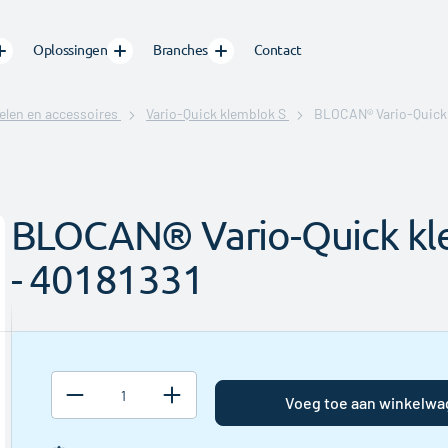
Oplossingen
Branches
Contact
elen en accessoires
Vario-Quick klemblok S
BLOCAN® Vario-Quick 
BLOCAN® Vario-Quick kl
- 40181331
Zaagtoeslag
Wanneer u
geen
Voeg toe aan winkelw
handelslengte
afneemt