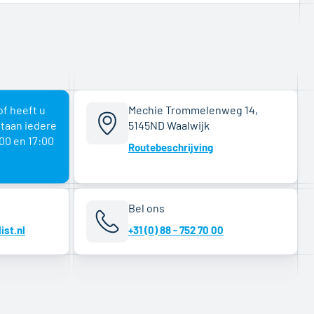
of heeft u
Mechie Trommelenweg 14,
staan iedere
5145ND Waalwijk
00 en 17:00
Routebeschrijving
Bel ons
ist.nl
+31 (0) 88 - 752 70 00