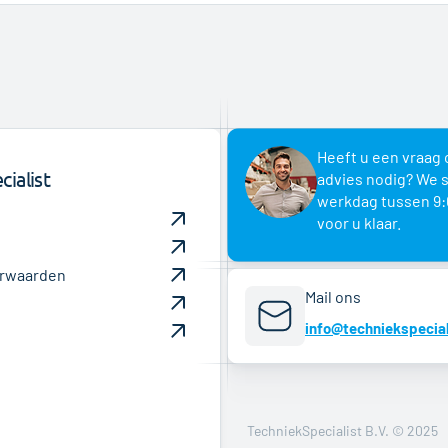
Heeft u een vraag 
ialist
advies nodig? We 
werkdag tussen 9:
voor u klaar.
rwaarden
Mail ons
info@techniekspecial
TechniekSpecialist B.V. © 2025