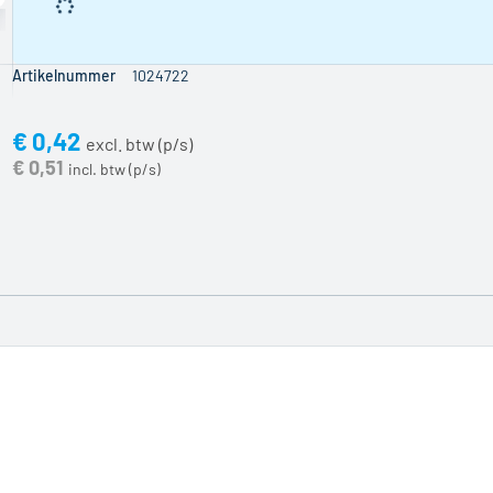
wordt er een
zaagtoeslag
berekend.
Deze toeslag
Artikelnummer
1024722
wordt in de
prijs verwerkt
€ 0,42
en bedraagt
€ 0,51
[PRICE]
excl.
BTW per
zaagsnede.