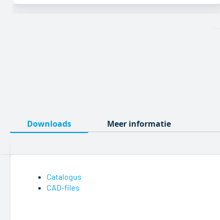
Ga
naar
het
begin
van
de
afbeeldingen-
gallerij
Downloads
Meer informatie
Catalogus
CAD-files