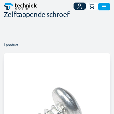
Uw winkelwa
Zelftappende schroef
1
product