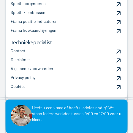
Spieth borgmoeren
Spieth klembussen
Fiama positie indicatoren
Fiama hoekaandrijvingen
TechniekSpecialist
Contact
Disclaimer
Algemene voorwaarden
Privacy policy
Cookies
Heeft u een vraag of heeft u advies nodig? We
staan iedere werkdag tussen 9:00 en 17:00 voor u
klaar.