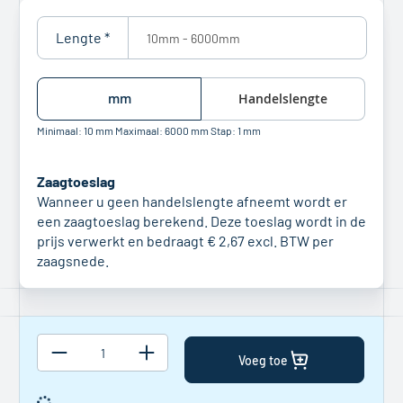
begin
van
Lengte *
de
afbeeldingen-
gallerij
mm
Handelslengte
Minimaal:
10
mm
Maximaal:
6000
mm
Stap:
1
mm
Zaagtoeslag
Wanneer u geen handelslengte afneemt wordt er
een zaagtoeslag berekend. Deze toeslag wordt in de
prijs verwerkt en bedraagt
€ 2,67
excl. BTW per
zaagsnede.
Voeg toe