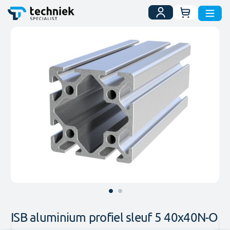
Uw winkelwa
Ga
naar
het
einde
van
de
afbeeldingen-
gallerij
Ga
naar
ISB aluminium profiel sleuf 5 40x40N-O
het