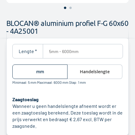
Ga
naar
BLOCAN® aluminium profiel F-G 60x60
het
- 4A25001
begin
van
de
afbeeldingen-
Lengte *
gallerij
mm
Handelslengte
Minimaal:
5
mm
Maximaal:
6000
mm
Stap:
1
mm
Zaagtoeslag
Wanneer u geen handelslengte afneemt wordt er
een zaagtoeslag berekend. Deze toeslag wordt in de
prijs verwerkt en bedraagt
€ 2,67
excl. BTW per
zaagsnede.