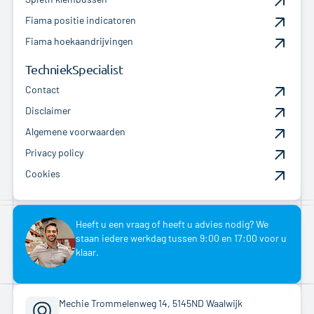
Fiama positie indicatoren
Fiama hoekaandrijvingen
TechniekSpecialist
Contact
Disclaimer
Algemene voorwaarden
Privacy policy
Cookies
Heeft u een vraag of heeft u advies nodig? We
staan iedere werkdag tussen 9:00 en 17:00 voor u
klaar.
Mechie Trommelenweg 14, 5145ND Waalwijk