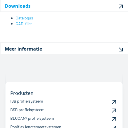
zaagsnede.
Downloads
Catalogus
CAD-files
Meer informatie
Producten
ISB profielsysteem
BSB profielsysteem
BLOCAN® profielsysteem
Posiflex lengtemeetsystemen