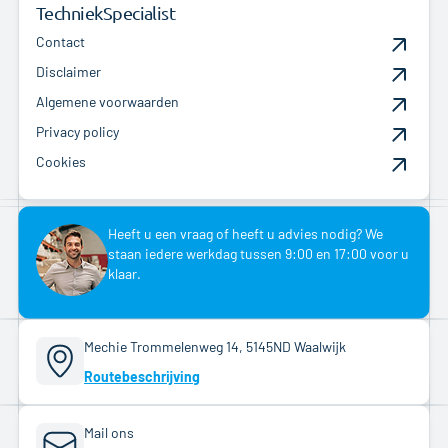
TechniekSpecialist
Contact
Disclaimer
Algemene voorwaarden
Privacy policy
Cookies
Heeft u een vraag of heeft u advies nodig? We
staan iedere werkdag tussen 9:00 en 17:00 voor u
klaar.
Mechie Trommelenweg 14, 5145ND Waalwijk
Routebeschrijving
Mail ons