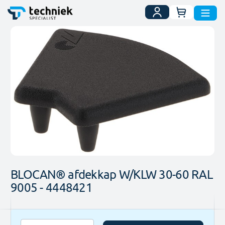
Uw winkelwa
Ga
naar
het
einde
van
de
afbeeldingen-
gallerij
Ga
naar
BLOCAN® afdekkap W/KLW 30-60 RAL
het
9005 - 4448421
begin
van
de
Zaagtoeslag
afbeeldingen-
Wanneer u