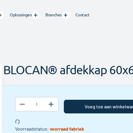
Oplossingen
Branches
Contact
BLOCAN® afdekkap 60x6
Zaagtoeslag
Wanneer u
geen
Voeg toe aan winkelw
handelslengte
afneemt
wordt er een
zaagtoeslag
Voorraadstatus
voorraad fabriek