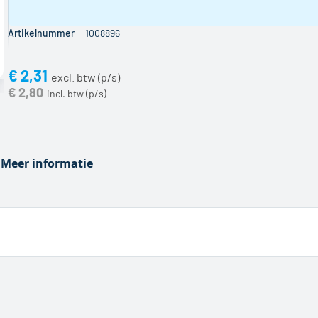
berekend.
Deze toeslag
wordt in de
Artikelnummer
1008896
prijs verwerkt
en bedraagt
€ 2,31
[PRICE]
excl.
€ 2,80
BTW per
zaagsnede.
Meer informatie