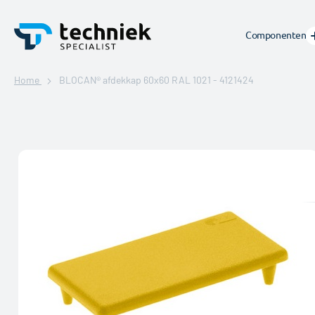
Componenten
Home
BLOCAN® afdekkap 60x60 RAL 1021 - 4121424
Ga
naar
het
einde
van
de
afbeeldingen-
gallerij