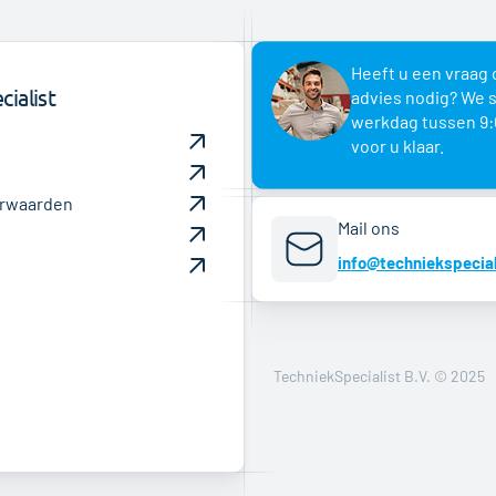
Heeft u een vraag 
ialist
advies nodig? We 
werkdag tussen 9:
voor u klaar.
rwaarden
Mail ons
info@techniekspecial
TechniekSpecialist B.V. © 2025