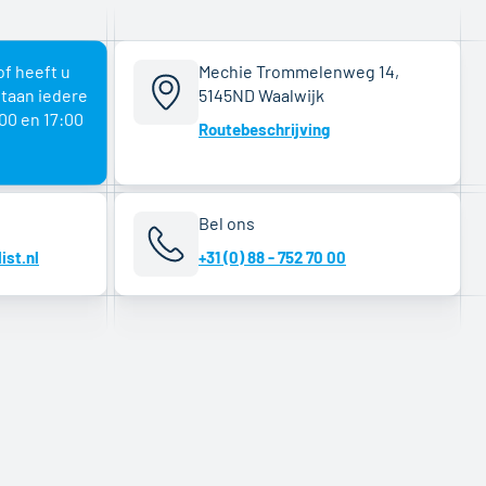
of heeft u
Mechie Trommelenweg 14,
staan iedere
5145ND Waalwijk
00 en 17:00
Routebeschrijving
Bel ons
ist.nl
+31 (0) 88 - 752 70 00